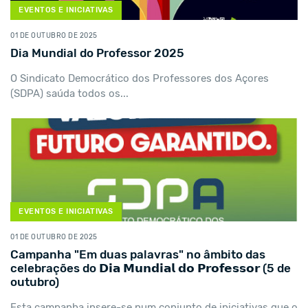
EVENTOS E INICIATIVAS
01 DE OUTUBRO DE 2025
Dia Mundial do Professor 2025
O Sindicato Democrático dos Professores dos Açores
(SDPA) saúda todos os...
EVENTOS E INICIATIVAS
01 DE OUTUBRO DE 2025
Campanha "Em duas palavras" no âmbito das
celebrações do 𝗗𝗶𝗮 𝗠𝘂𝗻𝗱𝗶𝗮𝗹 𝗱𝗼 𝗣𝗿𝗼𝗳𝗲𝘀𝘀𝗼𝗿 (5 de
outubro)
Esta campanha insere-se num conjunto de iniciativas que o