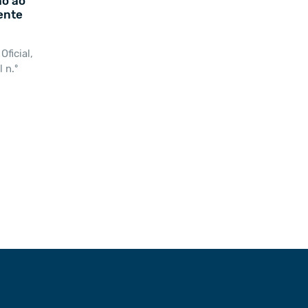
ão ao
ente
Oficial,
 n.º