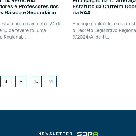
LTA REGIONAL |
Publicação da 1.ª alteraç
ores e Professores dos
Estatuto da Carreira Doc
s Básico e Secundário
na RAA
está a promover, entre 24 de
Foi hoje publicado, em Jornal 
e 10 de fevereiro, uma
o Decreto Legislativo Regional
a Regional...
9/2024/A, de 11...
8
9
10
11
NEWSLETTER