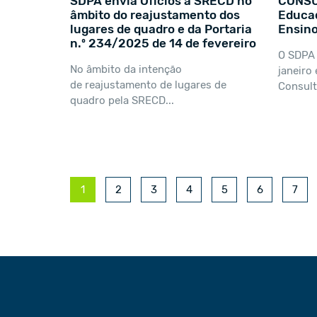
SDPA envia Ofícios à SRECD no
CONSU
âmbito do reajustamento dos
Educad
lugares de quadro e da Portaria
Ensino
n.º 234/2025 de 14 de fevereiro
O SDPA 
No âmbito da intenção
janeiro 
de reajustamento de lugares de
Consult
quadro pela SRECD...
1
2
3
4
5
6
7