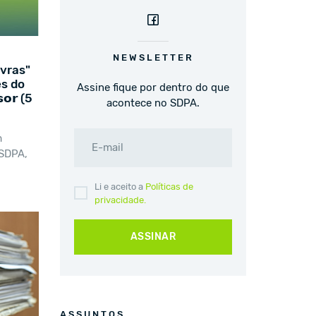
NEWSLETTER
vras"
es do
Assine fique por dentro do que
𝘀𝗼𝗿 (5
acontece no SDPA.
m
E-mail
 SDPA,
Li e aceito a
Políticas de
privacidade.
ASSINAR
ASSUNTOS