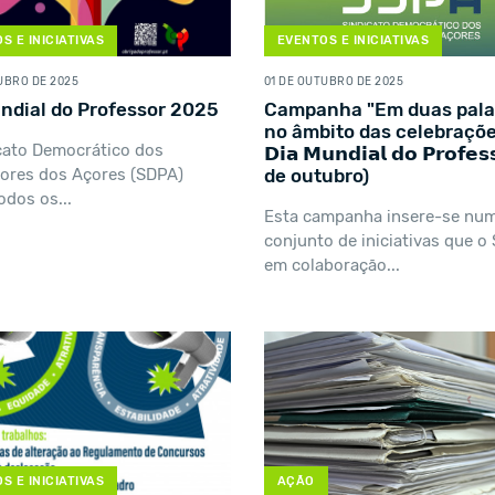
S E INICIATIVAS
EVENTOS E INICIATIVAS
UBRO DE 2025
01 DE OUTUBRO DE 2025
ndial do Professor 2025
Campanha "Em duas pala
no âmbito das celebraçõ
cato Democrático dos
𝗗𝗶𝗮 𝗠𝘂𝗻𝗱𝗶𝗮𝗹 𝗱𝗼 𝗣𝗿𝗼𝗳𝗲𝘀
ores dos Açores (SDPA)
de outubro)
odos os...
Esta campanha insere-se nu
conjunto de iniciativas que o
em colaboração...
S E INICIATIVAS
AÇÃO