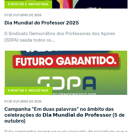
EVENTOS E INICIATIVAS
01 DE OUTUBRO DE 2025
Dia Mundial do Professor 2025
O Sindicato Democrático dos Professores dos Açores
(SDPA) saúda todos os...
EVENTOS E INICIATIVAS
01 DE OUTUBRO DE 2025
Campanha "Em duas palavras" no âmbito das
celebrações do 𝗗𝗶𝗮 𝗠𝘂𝗻𝗱𝗶𝗮𝗹 𝗱𝗼 𝗣𝗿𝗼𝗳𝗲𝘀𝘀𝗼𝗿 (5 de
outubro)
Esta campanha insere-se num conjunto de iniciativas que o