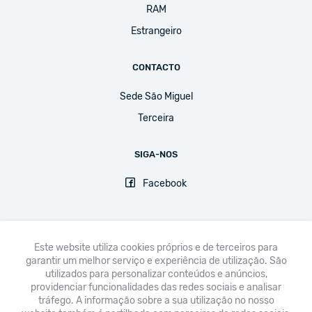
RAM
Estrangeiro
CONTACTO
Sede São Miguel
Terceira
SIGA-NOS
Facebook
Este website utiliza cookies próprios e de terceiros para
garantir um melhor serviço e experiência de utilização. São
FNE
UGT
CPLP-SE
CSEE-ETUCE
EI-IE
CSI
utilizados para personalizar conteúdos e anúncios,
providenciar funcionalidades das redes sociais e analisar
Avisos legais & Política de Privacidade
tráfego. A informação sobre a sua utilização no nosso