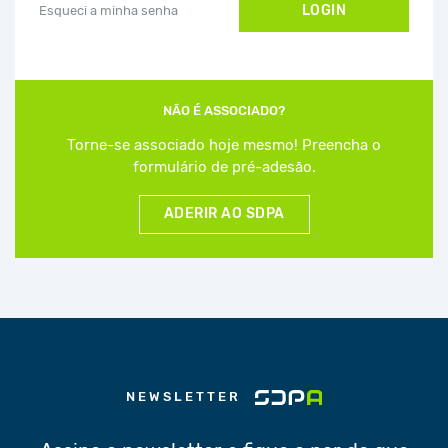
LOGIN
Esqueci a minha senha
NÃO É ASSOCIADO?
Torne-se associado hoje mesmo! Preencha o
formulário de pré-adesão.
ADERIR AO SDPA
NEWSLETTER