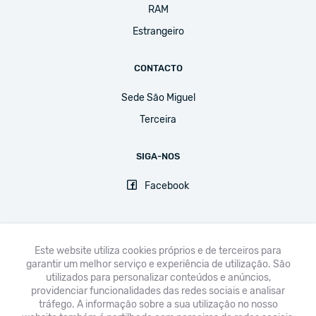
RAM
Estrangeiro
CONTACTO
Sede São Miguel
Terceira
SIGA-NOS
Facebook
Este website utiliza cookies próprios e de terceiros para
garantir um melhor serviço e experiência de utilização. São
FNE
UGT
CPLP-SE
CSEE-ETUCE
EI-IE
CSI
utilizados para personalizar conteúdos e anúncios,
providenciar funcionalidades das redes sociais e analisar
Avisos legais & Política de Privacidade
tráfego. A informação sobre a sua utilização no nosso