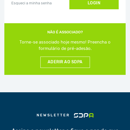
LOGIN
Esqueci a minha senha
NÃO É ASSOCIADO?
Torne-se associado hoje mesmo! Preencha o
formulário de pré-adesão.
ADERIR AO SDPA
NEWSLETTER