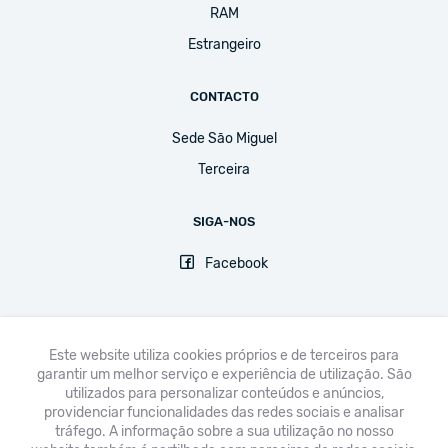
RAM
Estrangeiro
CONTACTO
Sede São Miguel
Terceira
SIGA-NOS
Facebook
Este website utiliza cookies próprios e de terceiros para
garantir um melhor serviço e experiência de utilização. São
FNE
UGT
CPLP-SE
CSEE-ETUCE
EI-IE
CSI
utilizados para personalizar conteúdos e anúncios,
providenciar funcionalidades das redes sociais e analisar
Avisos legais & Política de Privacidade
tráfego. A informação sobre a sua utilização no nosso