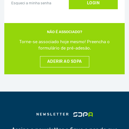
LOGIN
Esqueci a minha senha
NÃO É ASSOCIADO?
Torne-se associado hoje mesmo! Preencha o
formulário de pré-adesão.
ADERIR AO SDPA
NEWSLETTER