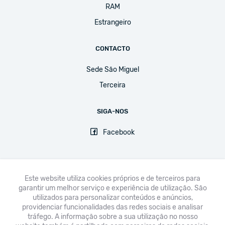
RAM
Estrangeiro
CONTACTO
Sede São Miguel
Terceira
SIGA-NOS
Facebook
Este website utiliza cookies próprios e de terceiros para
garantir um melhor serviço e experiência de utilização. São
FNE
UGT
CPLP-SE
CSEE-ETUCE
EI-IE
CSI
utilizados para personalizar conteúdos e anúncios,
providenciar funcionalidades das redes sociais e analisar
Avisos legais & Política de Privacidade
tráfego. A informação sobre a sua utilização no nosso