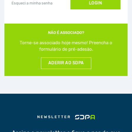
LOGIN
Esqueci a minha senha
NÃO É ASSOCIADO?
Torne-se associado hoje mesmo! Preencha o
formulário de pré-adesão.
ADERIR AO SDPA
NEWSLETTER