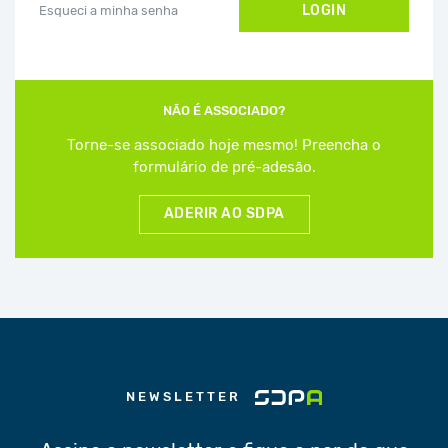
LOGIN
Esqueci a minha senha
NÃO É ASSOCIADO?
Torne-se associado hoje mesmo! Preencha o
formulário de pré-adesão.
ADERIR AO SDPA
NEWSLETTER