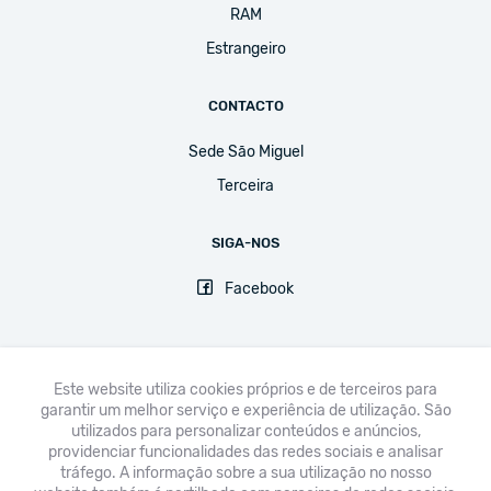
RAM
Estrangeiro
CONTACTO
Sede São Miguel
Terceira
SIGA-NOS
Facebook
Este website utiliza cookies próprios e de terceiros para
garantir um melhor serviço e experiência de utilização. São
FNE
UGT
CPLP-SE
CSEE-ETUCE
EI-IE
CSI
utilizados para personalizar conteúdos e anúncios,
providenciar funcionalidades das redes sociais e analisar
Avisos legais & Política de Privacidade
tráfego. A informação sobre a sua utilização no nosso