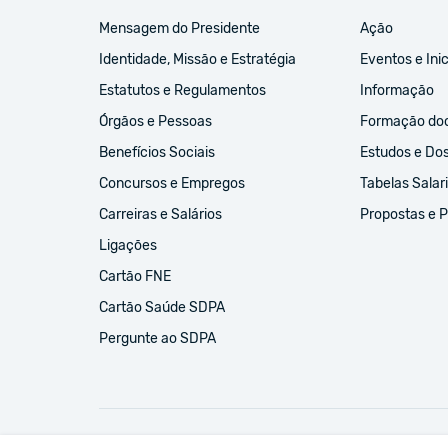
Mensagem do Presidente
Ação
Identidade, Missão e Estratégia
Eventos e Inic
Estatutos e Regulamentos
Informação
Órgãos e Pessoas
Formação do
Benefícios Sociais
Estudos e Do
Concursos e Empregos
Tabelas Salari
Carreiras e Salários
Propostas e 
Ligações
Cartão FNE
Cartão Saúde SDPA
Pergunte ao SDPA
FNE
UGT
CPLP-SE
CSEE-ETUCE
EI-IE
CSI