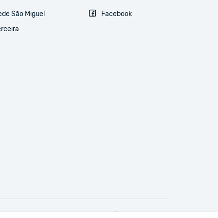
ede São Miguel
Facebook
rceira
Avisos legais & Política de Privacidade