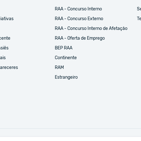
RAA - Concurso Interno
S
iativas
RAA - Concurso Externo
Te
RAA - Concurso Interno de Afetação
cente
RAA - Oferta de Emprego
ssiês
BEP RAA
ais
Continente
Pareceres
RAM
Estrangeiro