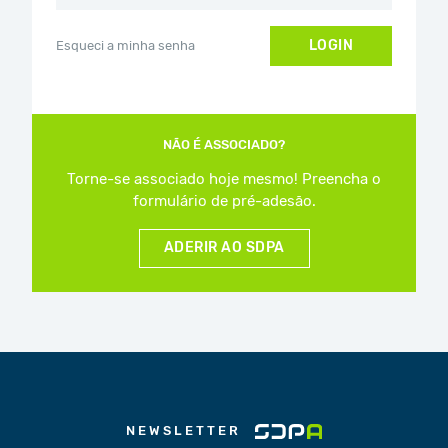
LOGIN
Esqueci a minha senha
NÃO É ASSOCIADO?
Torne-se associado hoje mesmo! Preencha o
formulário de pré-adesão.
ADERIR AO SDPA
NEWSLETTER