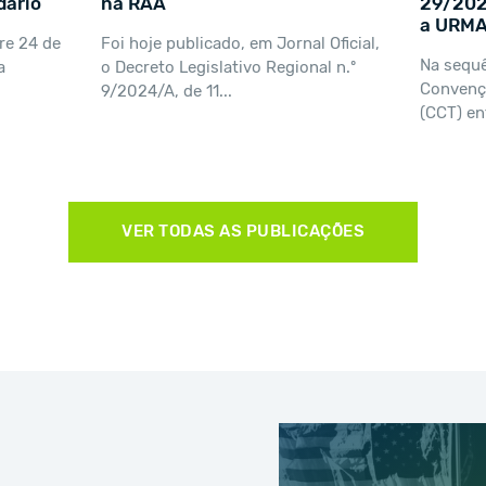
dário
na RAA
29/2024
a URMA
re 24 de
Foi hoje publicado, em Jornal Oficial,
Na sequê
a
o Decreto Legislativo Regional n.º
Convençã
9/2024/A, de 11...
(CCT) ent
VER TODAS AS PUBLICAÇÕES