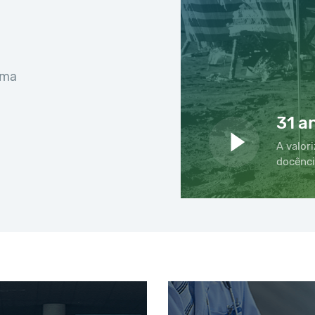
uma
31 a
A valori
docênci