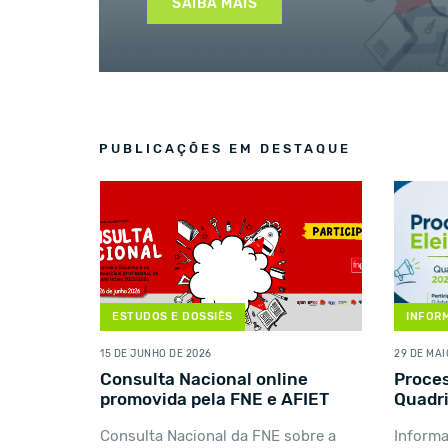
SAIBA MAIS
SAIBA MAIS
SAIBA MAIS
PUBLICAÇÕES EM DESTAQUE
ESTUDOS E DOSSIÊS
INFOR
15 DE JUNHO DE 2026
29 DE MAI
or 2025
Consulta Nacional online
Proces
promovida pela FNE e AFIET
Quadr
os
Consulta Nacional da FNE sobre a
Inform
DPA)