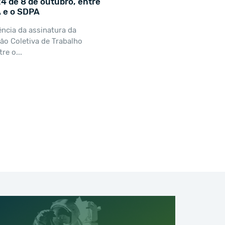
 de 8 de outubro, entre
 e o SDPA
ncia da assinatura da
o Coletiva de Trabalho
re o...