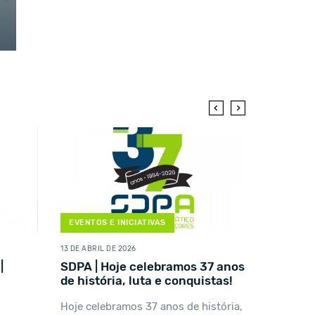
EVENTOS E INICIATIVAS
EVENTOS 
13 DE ABRIL DE 2026
20 DE FEVER
|
SDPA | Hoje celebramos 37 anos
SDPA | 
de história, luta e conquistas!
...
Hoje celebramos 37 anos de história,